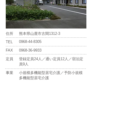
住所
熊本県山鹿市古閑1312-3
0968-44-8305
TEL
FAX
0968-36-9933
定員
登録定員24人／通い定員12人／宿泊定
員9人
事業
小規模多機能型居宅介護／予防小規模
多機能型居宅介護