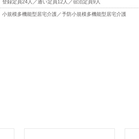
登録定員24人／通い定員12人／宿泊定員9人
小規模多機能型居宅介護／予防小規模多機能型居宅介護