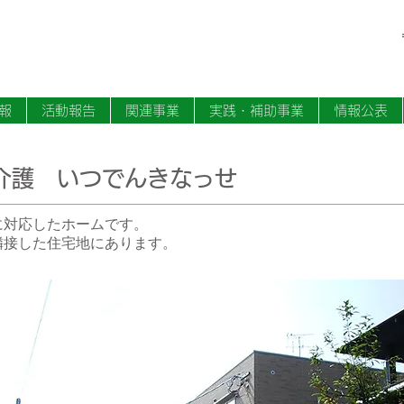
報
活動報告
関連事業
実践・補助事業
情報公表
介護 いつでんきなっせ
に対応したホームです。
隣接した住宅地にあります。