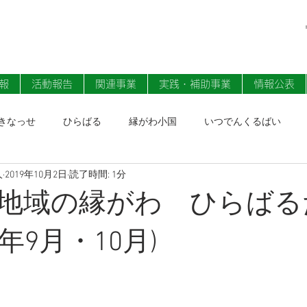
報
活動報告
関連事業
実践・補助事業
情報公表
きなっせ
ひらばる
縁がわ小国
いつでんくるばい
人
2019年10月2日
読了時間: 1分
ン
地域の縁がわ ひらばる
年9月・10月)