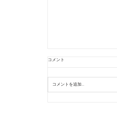
広報誌：地域の縁がわ ひら
コメント
ばるだより （平成27年11
月・12月)
広報誌 地域の縁がわ ひらばる
だより （平成27年11月・12月)
コメントを追加…
© kinasse All Rights Reseved.