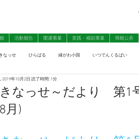
報
活動報告
関連事業
実践・補助事業
情報公表
きなっせ
ひらばる
縁がわ小国
いつでんくるばい
人
2019年10月2日
読了時間: 1分
ン
きなっせ～だより 第1
8月)