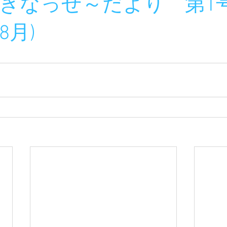
きなっせ～だより　第1号
8月)