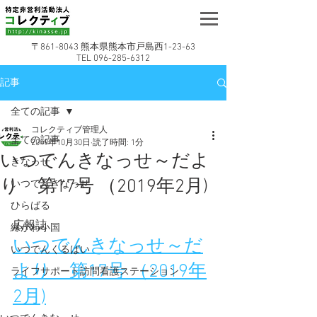
〒861-8043 熊本県熊本市戸島西1-23-63
TEL
096-285-6312
記事
全ての記事
コレクティブ管理人
全ての記事
2019年10月30日
読了時間: 1分
いつでんきなっせ～だよ
きなっせ
り 第17号 （2019年2月)
いつでんきなっせ
ひらばる
広報誌
縁がわ小国
いつでんきなっせ～だ
いつでんくるばい
より　第17号 （2019年
ライフサポート訪問看護ステーション
2月)